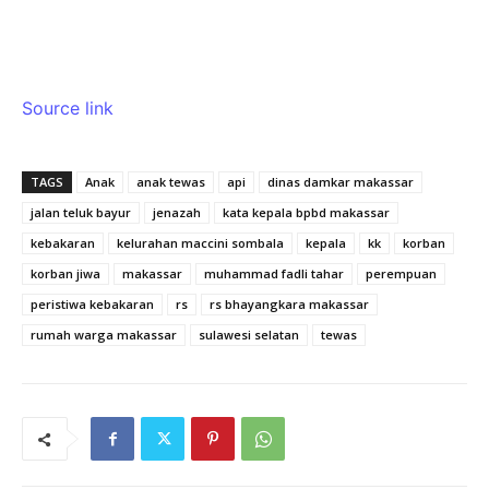
Source link
TAGS
Anak
anak tewas
api
dinas damkar makassar
jalan teluk bayur
jenazah
kata kepala bpbd makassar
kebakaran
kelurahan maccini sombala
kepala
kk
korban
korban jiwa
makassar
muhammad fadli tahar
perempuan
peristiwa kebakaran
rs
rs bhayangkara makassar
rumah warga makassar
sulawesi selatan
tewas