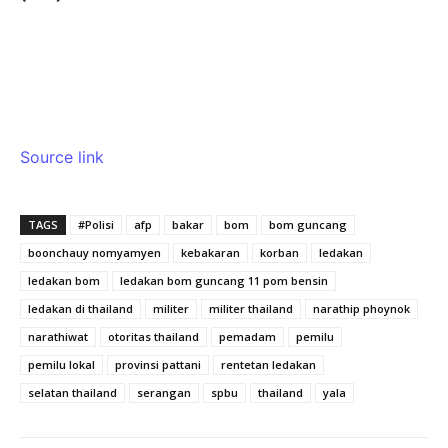
Source link
TAGS
#Polisi
afp
bakar
bom
bom guncang
boonchauy nomyamyen
kebakaran
korban
ledakan
ledakan bom
ledakan bom guncang 11 pom bensin
ledakan di thailand
militer
militer thailand
narathip phoynok
narathiwat
otoritas thailand
pemadam
pemilu
pemilu lokal
provinsi pattani
rentetan ledakan
selatan thailand
serangan
spbu
thailand
yala