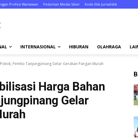
ungan Profesi Wartawan
Pedoman Media Siber
Kode Etik Jurnalistik
NAL
INTERNASIONAL
HIBURAN
OLAHRAGA
LAI
an Pokok, Pemko Tanjungpinang Gelar Gerakan Pangan Murah
B
bilisasi Harga Bahan
jungpinang Gelar
Murah