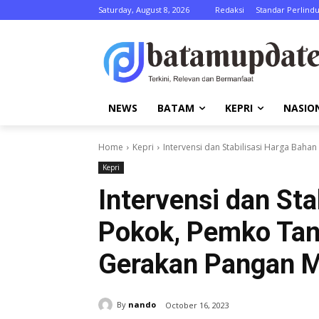
Saturday, August 8, 2026
Redaksi
Standar Perlind
NEWS
BATAM
KEPRI
NASIO
Home
Kepri
Intervensi dan Stabilisasi Harga Bah
Kepri
Intervensi dan Sta
Pokok, Pemko Tan
Gerakan Pangan 
By
nando
October 16, 2023